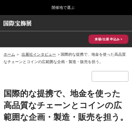
Press
ス
開催地で選ぶ
Escape
キ
to
ッ
close
HOME
グ
プ
the
ロ
2026年10月28日
し
ー
menu.
パシフィコ横浜/Pacifico Yokohama,Japan
バ
来場/出展 申込み >
て
ル
進
ナ
10月 国際宝飾展 秋
ビ
ホーム
＞
出展社インタビュー
＞国際的な提携で、地金を使った高品質
む
2026年10月28日
ゲ
パシフィコ横浜/Pacifico Yokohama,Japan
なチェーンとコインの広範囲な企画・製造・販売を担う。
ー
シ
ョ
1月 国際宝飾展
ン
2027年01月27日
を
幕張メッセ/Makuhari Messe
国際的な提携で、地金を使った
折
り
た
高品質なチェーンとコインの広
5月 神戸 国際宝飾展
た
2027年05月20日
む
範囲な企画・製造・販売を担う。
神戸国際展示場/ Kobe International Exhibition Hall, Japan