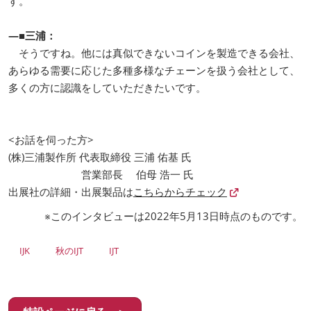
す。
―■三浦：
そうですね。他には真似できないコインを製造できる会社、
あらゆる需要に応じた多種多様なチェーンを扱う会社として、
多くの方に認識をしていただきたいです。
<お話を伺った方>
(株)三浦製作所 代表取締役 三浦 佑基 氏
営業部長 伯母 浩一 氏
出展社の詳細・出展製品は
こちらからチェック
※このインタビューは2022年5月13日時点のものです。
IJK
秋のIJT
IJT