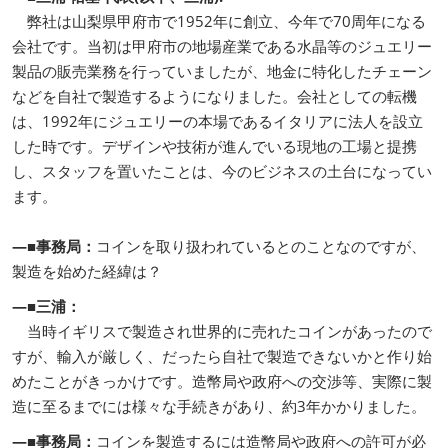
弊社は山梨県甲府市で1952年に創立、今年で70周年になる
会社です。当初は甲府市の地場産業である水晶等のジュエリー
製品の販売業務を行っていましたが、地金に特化したチェーン
などを自社で製造するようになりました。会社としての転機
は、1992年にジュエリーの本場であるイタリアに法人を設立
した時です。デザインや技術が進んでいる現地の工場と提携
し、スタッフを置いたことは、今のビジネスの土台になってい
ます。
―■事務局：
コインを取り扱われているとのことなのですが、
製造を始めた経緯は？
―■三浦：
当時イギリスで製造され世界的に売れたコインがあったので
すが、輸入が厳しく、だったら自社で製造できないかと作り始
めたことがきっかけです。造幣局や政府への交渉等、実際に製
造に至るまでには様々な手続きがあり、約3年かかりました。
―■事務局：
コインを製造するには造幣局や政府への許可が必