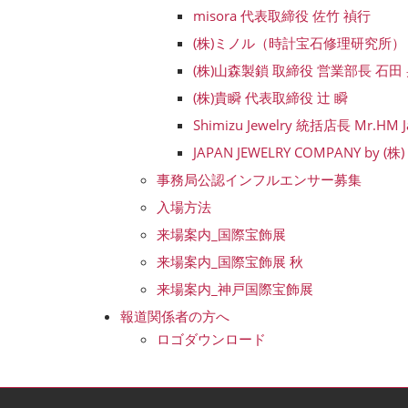
misora 代表取締役 佐竹 禎行
(株)ミノル（時計宝石修理研究所） 
(株)山森製鎖 取締役 営業部長 石田
(株)貴瞬 代表取締役 辻 瞬
Shimizu Jewelry 統括店長 Mr.HM J
JAPAN JEWELRY COMPANY by (株
事務局公認インフルエンサー募集
入場方法
来場案内_国際宝飾展
来場案内_国際宝飾展 秋
来場案内_神戸国際宝飾展
報道関係者の方へ
ロゴダウンロード