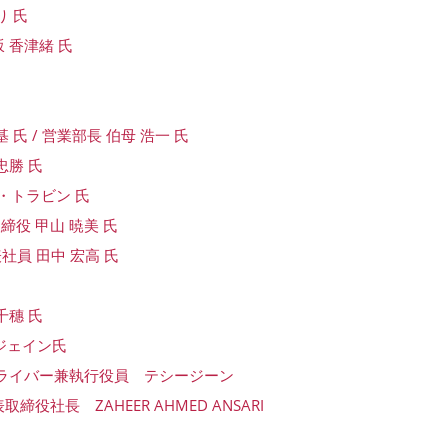
り 氏
 香津緒 氏
 氏 / 営業部長 伯母 浩一 氏
忠勝 氏
ロイ・トラビン 氏
締役 甲山 暁美 氏
社員 田中 宏高 氏
千穗 氏
・ジェイン氏
OKYO) ライバー兼執行役員 テシージーン
役社長 ZAHEER AHMED ANSARI