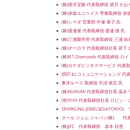
(株)望月宝飾 代表取締役 望月 かお
(株)赤坂ユニベイス 専務取締役 赤坂
(株)シマダ 営業部 中塚 亜子 氏
(株)渡邊屋 代表取締役 渡邊 慎 氏
(株)三浦製作所 代表取締役 三浦 佑基
(株)オーロラ 代表取締役社長 岩下 
(株)R.T.Diamonds 代表取締役 
(株)カナダビジネスサービス 代表取
(同)T＆Lコミュニケーションズ 代表
東洋ルース 取締役 天沼 慎五 氏
(株)NUKUMI 代表取締役社長 温水 
(有)YUVI 代表取締役社長 ロビン
SPARKLING JEWELS(DiAT
ヌール ジェム ジャパン(株) 代表取締
(株)JFC 代表取締役 坂本 好恵