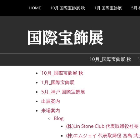
Press
ス
HOME
10月 国際宝飾展 秋
1月 国際宝飾展
5月
Escape
キ
to
ッ
close
プ
the
し
menu.
て
進
む
10月_国際宝飾展 秋
10月_国際宝飾展 秋
1月_国際宝飾展
5月_神戸 国際宝飾展
出展案内
来場案内
Blog
(株)Lin Stone Club 代表取締役社
(株)エムジェイ 代表取締役 宮島 武