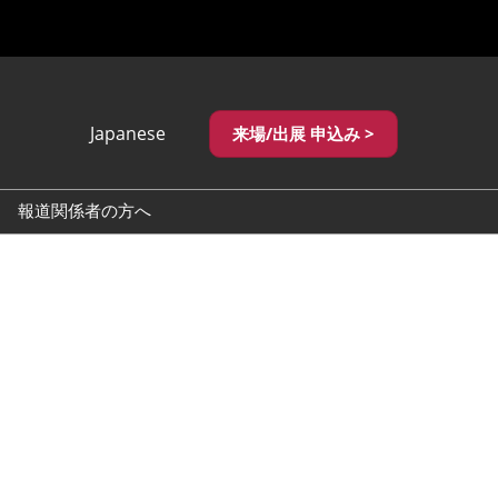
Japanese
来場/出展 申込み >
Japanese
English
報道関係者の方へ
繁體中文
でお困りの方へ
ロゴダウンロード
_国際宝飾展
_国際宝飾展 秋
_神戸国際宝飾展