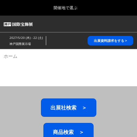
Press
ス
開催地で選ぶ
Escape
キ
to
ッ
close
HOME
グ
プ
the
ロ
2026年10月28日
し
ー
menu.
パシフィコ横浜/Pacifico Yokohama,Japan
2027/5/20 (木) - 22 (土)
バ
出展資料請求をする >
て
神戸国際展示場
ル
進
ナ
5月_神戸 国際宝飾展
ホーム
ビ
む
2027年05月20日
ゲ
神戸国際展示場/ Kobe International Exhibition Hall, Japan
ー
シ
ョ
10月_国際宝飾展 秋
ン
2026年10月28日
を
パシフィコ横浜/Pacifico Yokohama,Japan
折
り
た
出展社検索 ＞
1月_国際宝飾展
た
2027年01月27日
む
幕張メッセ/Makuhari Messe
商品検索 ＞