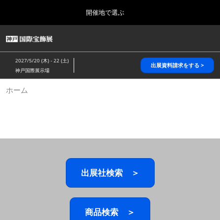
Press
ス
開催地で選ぶ
Escape
キ
to
ッ
close
HOME
グ
プ
the
ロ
2026年10月28日
し
ー
menu.
パシフィコ横浜/Pacifico Yokohama,Japan
2027/5/20 (木) - 22 (土)
バ
出展資料請求をする >
て
神戸国際展示場
ル
進
ナ
5月_神戸 国際宝飾展
ホーム
ビ
む
2027年05月20日
ゲ
神戸国際展示場/ Kobe International Exhibition Hall, Japan
ー
シ
ョ
10月_国際宝飾展 秋
ン
2026年10月28日
を
パシフィコ横浜/Pacifico Yokohama,Japan
折
り
た
出展社検索 ＞
1月_国際宝飾展
た
2027年01月27日
む
幕張メッセ/Makuhari Messe
商品検索 ＞