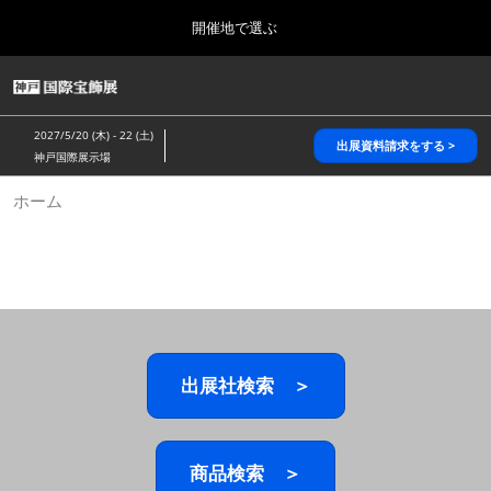
Press
ス
開催地で選ぶ
Escape
キ
to
ッ
close
HOME
グ
プ
the
ロ
2026年10月28日
し
ー
menu.
パシフィコ横浜/Pacifico Yokohama,Japan
2027/5/20 (木) - 22 (土)
バ
出展資料請求をする >
て
神戸国際展示場
ル
進
ナ
5月_神戸 国際宝飾展
ホーム
ビ
む
2027年05月20日
ゲ
神戸国際展示場/ Kobe International Exhibition Hall, Japan
ー
シ
ョ
10月_国際宝飾展 秋
ン
2026年10月28日
を
パシフィコ横浜/Pacifico Yokohama,Japan
折
り
た
出展社検索 ＞
1月_国際宝飾展
た
2027年01月27日
む
幕張メッセ/Makuhari Messe
商品検索 ＞