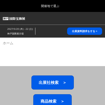
Press
ス
開催地で選ぶ
Escape
キ
to
ッ
close
HOME
グ
プ
the
ロ
2026年10月28日
し
ー
menu.
パシフィコ横浜/Pacifico Yokohama,Japan
2027/5/20 (木) - 22 (土)
バ
出展資料請求をする >
て
神戸国際展示場
ル
進
ナ
5月_神戸 国際宝飾展
ホーム
ビ
む
2027年05月20日
ゲ
神戸国際展示場/ Kobe International Exhibition Hall, Japan
ー
シ
ョ
10月_国際宝飾展 秋
ン
2026年10月28日
を
パシフィコ横浜/Pacifico Yokohama,Japan
折
り
た
出展社検索 ＞
1月_国際宝飾展
た
2027年01月27日
む
幕張メッセ/Makuhari Messe
商品検索 ＞