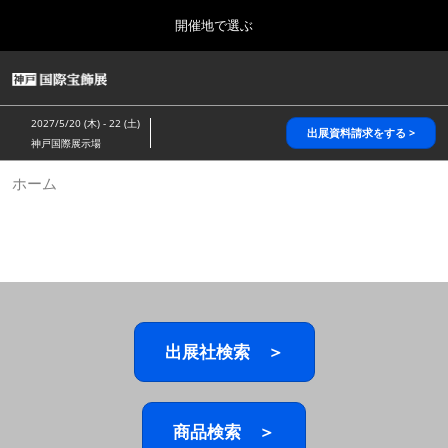
Press
ス
開催地で選ぶ
Escape
キ
to
ッ
close
HOME
グ
プ
the
ロ
2026年10月28日
し
ー
menu.
パシフィコ横浜/Pacifico Yokohama,Japan
2027/5/20 (木) - 22 (土)
バ
出展資料請求をする >
て
神戸国際展示場
ル
進
ナ
5月_神戸 国際宝飾展
ホーム
ビ
む
2027年05月20日
ゲ
神戸国際展示場/ Kobe International Exhibition Hall, Japan
ー
シ
ョ
10月_国際宝飾展 秋
ン
2026年10月28日
を
パシフィコ横浜/Pacifico Yokohama,Japan
折
り
た
出展社検索 ＞
1月_国際宝飾展
た
2027年01月27日
む
幕張メッセ/Makuhari Messe
商品検索 ＞