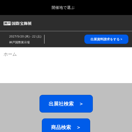
Press
ス
開催地で選ぶ
Escape
キ
to
ッ
close
HOME
グ
プ
the
ロ
2026年10月28日
し
ー
menu.
パシフィコ横浜/Pacifico Yokohama,Japan
2027/5/20 (木) - 22 (土)
バ
出展資料請求をする >
て
神戸国際展示場
ル
進
ナ
5月_神戸 国際宝飾展
ホーム
ビ
む
2027年05月20日
ゲ
神戸国際展示場/ Kobe International Exhibition Hall, Japan
ー
シ
ョ
10月_国際宝飾展 秋
ン
2026年10月28日
を
パシフィコ横浜/Pacifico Yokohama,Japan
折
り
た
出展社検索 ＞
1月_国際宝飾展
た
2027年01月27日
む
幕張メッセ/Makuhari Messe
商品検索 ＞