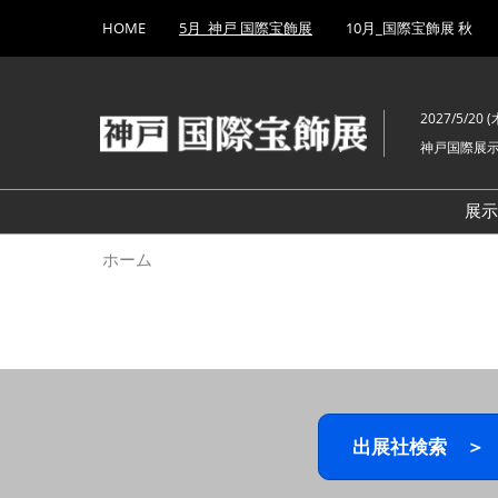
Press
ス
HOME
5月_神戸 国際宝飾展
10月_国際宝飾展 秋
Escape
キ
to
ッ
close
プ
the
2027/5/20 (木
し
menu.
神戸国際展
て
進
む
展
ホーム
出展社検索 ＞