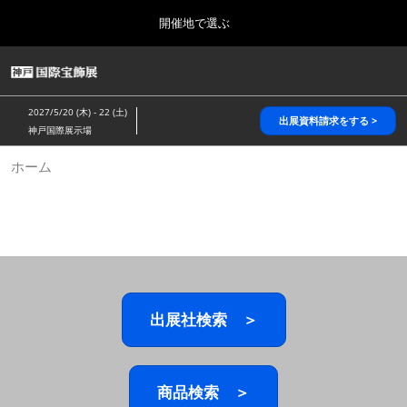
Press
ス
開催地で選ぶ
Escape
キ
to
ッ
close
HOME
グ
プ
the
ロ
2026年10月28日
し
ー
menu.
パシフィコ横浜/Pacifico Yokohama,Japan
2027/5/20 (木) - 22 (土)
バ
出展資料請求をする >
て
神戸国際展示場
ル
進
ナ
5月_神戸 国際宝飾展
ホーム
ビ
む
2027年05月20日
ゲ
神戸国際展示場/ Kobe International Exhibition Hall, Japan
ー
シ
ョ
10月_国際宝飾展 秋
ン
2026年10月28日
を
パシフィコ横浜/Pacifico Yokohama,Japan
折
り
た
出展社検索 ＞
1月_国際宝飾展
た
2027年01月27日
む
幕張メッセ/Makuhari Messe
商品検索 ＞