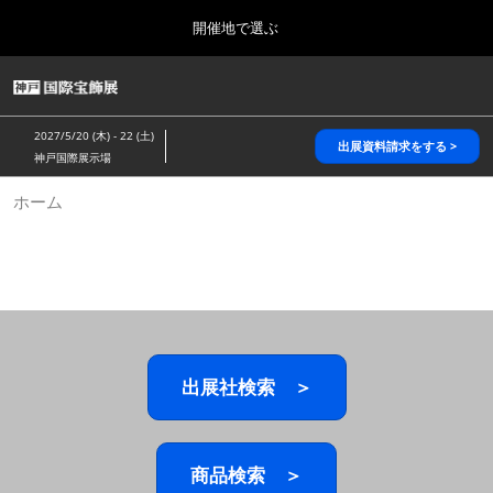
Press
ス
開催地で選ぶ
Escape
キ
to
ッ
close
HOME
グ
プ
the
ロ
2026年10月28日
し
ー
menu.
パシフィコ横浜/Pacifico Yokohama,Japan
2027/5/20 (木) - 22 (土)
バ
出展資料請求をする >
て
神戸国際展示場
ル
進
ナ
5月_神戸 国際宝飾展
ホーム
ビ
む
2027年05月20日
ゲ
神戸国際展示場/ Kobe International Exhibition Hall, Japan
ー
シ
ョ
10月_国際宝飾展 秋
ン
2026年10月28日
を
パシフィコ横浜/Pacifico Yokohama,Japan
折
り
た
出展社検索 ＞
1月_国際宝飾展
た
2027年01月27日
む
幕張メッセ/Makuhari Messe
商品検索 ＞