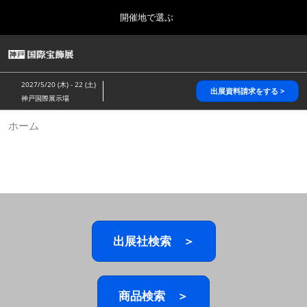
Press
ス
開催地で選ぶ
Escape
キ
to
ッ
close
HOME
グ
プ
the
ロ
2026年10月28日
し
ー
menu.
パシフィコ横浜/Pacifico Yokohama,Japan
2027/5/20 (木) - 22 (土)
バ
出展資料請求をする >
て
神戸国際展示場
ル
進
ナ
5月_神戸 国際宝飾展
ホーム
ビ
む
2027年05月20日
ゲ
神戸国際展示場/ Kobe International Exhibition Hall, Japan
ー
シ
ョ
10月_国際宝飾展 秋
ン
2026年10月28日
を
パシフィコ横浜/Pacifico Yokohama,Japan
折
り
た
出展社検索 ＞
1月_国際宝飾展
た
2027年01月27日
む
幕張メッセ/Makuhari Messe
商品検索 ＞