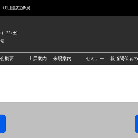
1月_国際宝飾展
) - 22 (土)
示場
示会概要
出展案内
来場案内
セミナー
報道関係者の
前回来場者数
会場風景
ゾーンマップ
IJK 出展社おすすめ商品ガイ
ド