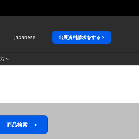
Japanese
出展資料請求をする >
Japanese
English
方へ
繁體中文
商品検索 ＞