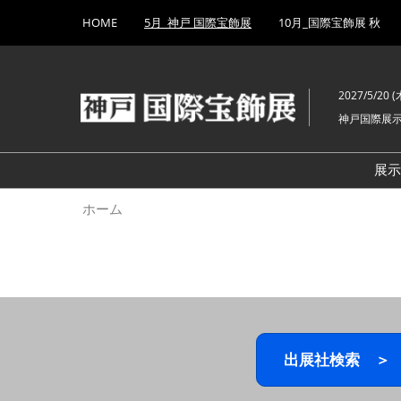
Press
ス
HOME
5月_神戸 国際宝飾展
10月_国際宝飾展 秋
Escape
キ
to
ッ
close
プ
the
2027/5/20 (木
し
menu.
神戸国際展
て
進
む
展
ホーム
出展社検索 ＞