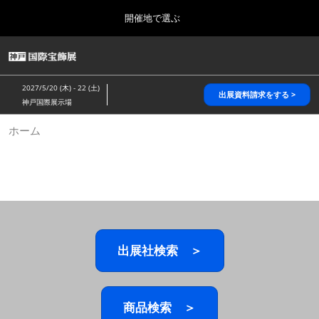
Press
ス
開催地で選ぶ
Escape
キ
to
ッ
close
HOME
グ
プ
the
ロ
2026年10月28日
し
ー
menu.
パシフィコ横浜/Pacifico Yokohama,Japan
2027/5/20 (木) - 22 (土)
バ
出展資料請求をする >
て
神戸国際展示場
ル
進
ナ
5月_神戸 国際宝飾展
ホーム
ビ
む
2027年05月20日
ゲ
神戸国際展示場/ Kobe International Exhibition Hall, Japan
ー
シ
ョ
10月_国際宝飾展 秋
ン
2026年10月28日
を
パシフィコ横浜/Pacifico Yokohama,Japan
折
り
た
出展社検索 ＞
1月_国際宝飾展
た
2027年01月27日
む
幕張メッセ/Makuhari Messe
商品検索 ＞