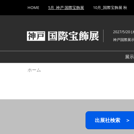
Press
ス
HOME
5月_神戸 国際宝飾展
10月_国際宝飾展 秋
Escape
キ
to
ッ
close
プ
the
2027/5/20 (木
し
menu.
神戸国際展
て
進
む
展
ホーム
出展社検索 ＞