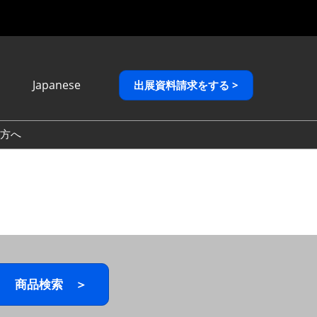
Japanese
出展資料請求をする >
Japanese
English
方へ
繁體中文
商品検索 ＞