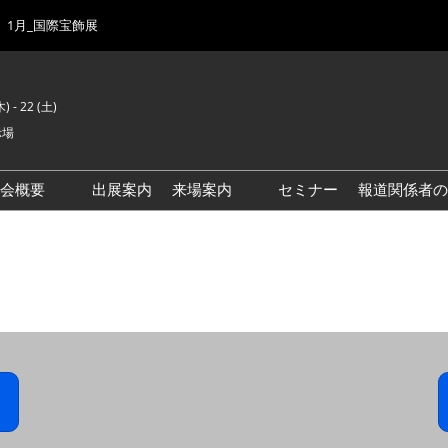
1月_国際宝飾展
) - 22 (土)
示場
示会概要
出展案内
来場案内
セミナー
報道関係者の
前回来場者数
会場風景
ゾーンマップ
IJK 出展社おすすめ商品ガイ
ド