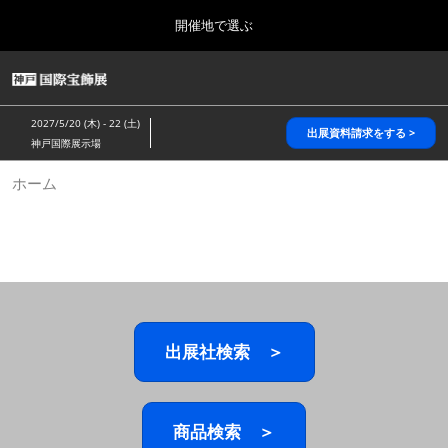
Press
ス
開催地で選ぶ
Escape
キ
to
ッ
close
HOME
グ
プ
the
ロ
2026年10月28日
し
ー
menu.
パシフィコ横浜/Pacifico Yokohama,Japan
2027/5/20 (木) - 22 (土)
バ
出展資料請求をする >
て
神戸国際展示場
ル
進
ナ
5月_神戸 国際宝飾展
ホーム
ビ
む
2027年05月20日
ゲ
神戸国際展示場/ Kobe International Exhibition Hall, Japan
ー
シ
ョ
10月_国際宝飾展 秋
ン
2026年10月28日
を
パシフィコ横浜/Pacifico Yokohama,Japan
折
り
た
出展社検索 ＞
1月_国際宝飾展
た
2027年01月27日
む
幕張メッセ/Makuhari Messe
商品検索 ＞