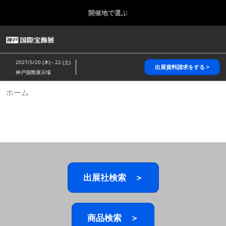
Press
ス
開催地で選ぶ
Escape
キ
to
ッ
close
HOME
グ
プ
the
ロ
2026年10月28日
し
ー
menu.
パシフィコ横浜/Pacifico Yokohama,Japan
2027/5/20 (木) - 22 (土)
バ
出展資料請求をする >
て
神戸国際展示場
ル
進
ナ
5月_神戸 国際宝飾展
ホーム
ビ
む
2027年05月20日
ゲ
神戸国際展示場/ Kobe International Exhibition Hall, Japan
ー
シ
ョ
10月_国際宝飾展 秋
ン
2026年10月28日
を
パシフィコ横浜/Pacifico Yokohama,Japan
折
り
た
出展社検索 ＞
1月_国際宝飾展
た
2027年01月27日
む
幕張メッセ/Makuhari Messe
商品検索 ＞