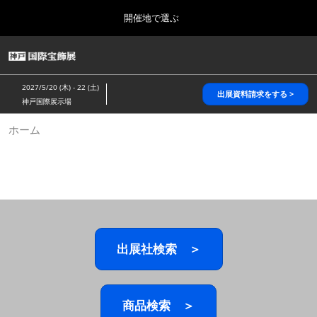
Press
ス
開催地で選ぶ
Escape
キ
to
ッ
close
HOME
グ
プ
the
ロ
2026年10月28日
し
ー
menu.
パシフィコ横浜/Pacifico Yokohama,Japan
2027/5/20 (木) - 22 (土)
バ
出展資料請求をする >
て
神戸国際展示場
ル
進
ナ
5月_神戸 国際宝飾展
ホーム
ビ
む
2027年05月20日
ゲ
神戸国際展示場/ Kobe International Exhibition Hall, Japan
ー
シ
ョ
10月_国際宝飾展 秋
ン
2026年10月28日
を
パシフィコ横浜/Pacifico Yokohama,Japan
折
り
た
出展社検索 ＞
1月_国際宝飾展
た
2027年01月27日
む
幕張メッセ/Makuhari Messe
商品検索 ＞