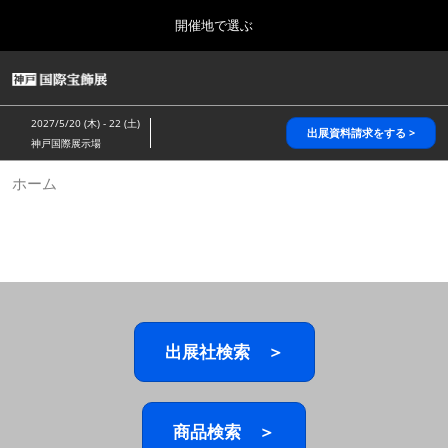
Press
ス
開催地で選ぶ
Escape
キ
to
ッ
close
HOME
グ
プ
the
ロ
2026年10月28日
し
ー
menu.
パシフィコ横浜/Pacifico Yokohama,Japan
2027/5/20 (木) - 22 (土)
バ
出展資料請求をする >
て
神戸国際展示場
ル
進
ナ
5月_神戸 国際宝飾展
ホーム
ビ
む
2027年05月20日
ゲ
神戸国際展示場/ Kobe International Exhibition Hall, Japan
ー
シ
ョ
10月_国際宝飾展 秋
ン
2026年10月28日
を
パシフィコ横浜/Pacifico Yokohama,Japan
折
り
た
出展社検索 ＞
1月_国際宝飾展
た
2027年01月27日
む
幕張メッセ/Makuhari Messe
商品検索 ＞