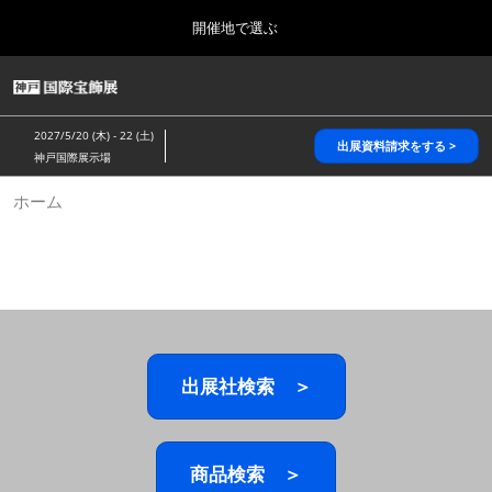
Press
ス
開催地で選ぶ
Escape
キ
to
ッ
close
HOME
グ
プ
the
ロ
2026年10月28日
し
ー
menu.
パシフィコ横浜/Pacifico Yokohama,Japan
2027/5/20 (木) - 22 (土)
バ
出展資料請求をする >
て
神戸国際展示場
ル
進
ナ
5月_神戸 国際宝飾展
ホーム
ビ
む
2027年05月20日
ゲ
神戸国際展示場/ Kobe International Exhibition Hall, Japan
ー
シ
ョ
10月_国際宝飾展 秋
ン
2026年10月28日
を
パシフィコ横浜/Pacifico Yokohama,Japan
折
り
た
出展社検索 ＞
1月_国際宝飾展
た
2027年01月27日
む
幕張メッセ/Makuhari Messe
商品検索 ＞