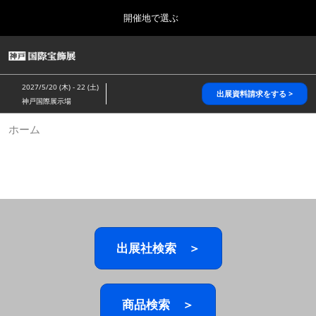
Press
ス
開催地で選ぶ
Escape
キ
to
ッ
close
HOME
グ
プ
the
ロ
2026年10月28日
し
ー
menu.
パシフィコ横浜/Pacifico Yokohama,Japan
2027/5/20 (木) - 22 (土)
バ
出展資料請求をする >
て
神戸国際展示場
ル
進
ナ
5月_神戸 国際宝飾展
ホーム
ビ
む
2027年05月20日
ゲ
神戸国際展示場/ Kobe International Exhibition Hall, Japan
ー
シ
ョ
10月_国際宝飾展 秋
ン
2026年10月28日
を
パシフィコ横浜/Pacifico Yokohama,Japan
折
り
た
出展社検索 ＞
1月_国際宝飾展
た
2027年01月27日
む
幕張メッセ/Makuhari Messe
商品検索 ＞