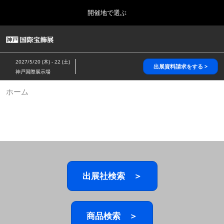
Press
ス
開催地で選ぶ
Escape
キ
to
ッ
close
HOME
グ
プ
the
ロ
2026年10月28日
し
ー
menu.
パシフィコ横浜/Pacifico Yokohama,Japan
2027/5/20 (木) - 22 (土)
バ
出展資料請求をする >
て
神戸国際展示場
ル
進
ナ
5月_神戸 国際宝飾展
ホーム
ビ
む
2027年05月20日
ゲ
神戸国際展示場/ Kobe International Exhibition Hall, Japan
ー
シ
ョ
10月_国際宝飾展 秋
ン
2026年10月28日
を
パシフィコ横浜/Pacifico Yokohama,Japan
折
り
た
出展社検索 ＞
1月_国際宝飾展
た
2027年01月27日
む
幕張メッセ/Makuhari Messe
商品検索 ＞