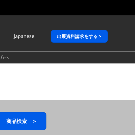
Japanese
出展資料請求をする >
Japanese
English
方へ
繁體中文
商品検索 ＞