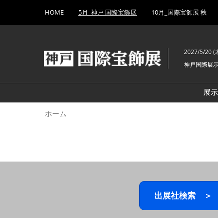
Press
ス
HOME
5月_神戸 国際宝飾展
10月_国際宝飾展 秋
Escape
キ
to
ッ
close
プ
the
2027/5/20 (木
し
menu.
神戸国際展
て
進
む
展
ホーム
出展社検索 ＞