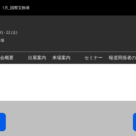
1月_国際宝飾展
) - 22 (土)
示場
示会概要
出展案内
来場案内
セミナー
報道関係者の
前回来場者数
会場風景
ゾーンマップ
IJK 出展社おすすめ商品ガイ
ド