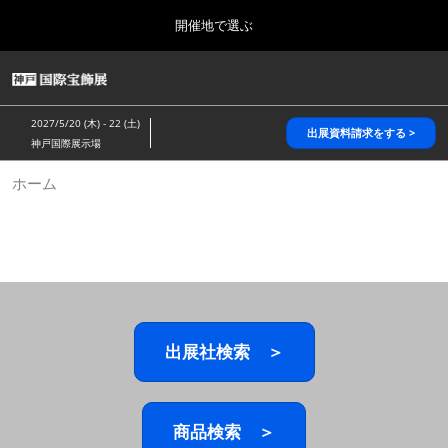
Press
ス
開催地で選ぶ
Escape
キ
to
ッ
close
HOME
グ
プ
the
ロ
2026年10月28日
し
ー
menu.
パシフィコ横浜/Pacifico Yokohama,Japan
2027/5/20 (木) - 22 (土)
バ
出展資料請求をする >
て
神戸国際展示場
ル
進
ナ
5月_神戸 国際宝飾展
ホーム
ビ
む
2027年05月20日
ゲ
神戸国際展示場/ Kobe International Exhibition Hall, Japan
ー
シ
ョ
10月_国際宝飾展 秋
ン
2026年10月28日
を
パシフィコ横浜/Pacifico Yokohama,Japan
折
り
た
出展社検索 ＞
1月_国際宝飾展
た
2027年01月27日
む
幕張メッセ/Makuhari Messe
商品検索 ＞