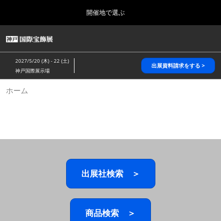
Press
ス
開催地で選ぶ
Escape
キ
to
ッ
close
HOME
グ
プ
the
ロ
2026年10月28日
し
ー
menu.
パシフィコ横浜/Pacifico Yokohama,Japan
2027/5/20 (木) - 22 (土)
バ
出展資料請求をする >
て
神戸国際展示場
ル
進
ナ
5月_神戸 国際宝飾展
ホーム
ビ
む
2027年05月20日
ゲ
神戸国際展示場/ Kobe International Exhibition Hall, Japan
ー
シ
ョ
10月_国際宝飾展 秋
ン
2026年10月28日
を
パシフィコ横浜/Pacifico Yokohama,Japan
折
り
た
出展社検索 ＞
1月_国際宝飾展
た
2027年01月27日
む
幕張メッセ/Makuhari Messe
商品検索 ＞