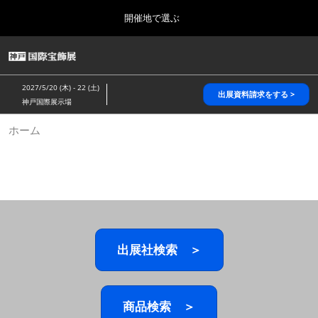
Press
ス
開催地で選ぶ
Escape
キ
to
ッ
close
HOME
グ
プ
the
ロ
2026年10月28日
し
ー
menu.
パシフィコ横浜/Pacifico Yokohama,Japan
2027/5/20 (木) - 22 (土)
バ
出展資料請求をする >
て
神戸国際展示場
ル
進
ナ
5月_神戸 国際宝飾展
ホーム
ビ
む
2027年05月20日
ゲ
神戸国際展示場/ Kobe International Exhibition Hall, Japan
ー
シ
ョ
10月_国際宝飾展 秋
ン
2026年10月28日
を
パシフィコ横浜/Pacifico Yokohama,Japan
折
り
た
出展社検索 ＞
1月_国際宝飾展
た
2027年01月27日
む
幕張メッセ/Makuhari Messe
商品検索 ＞