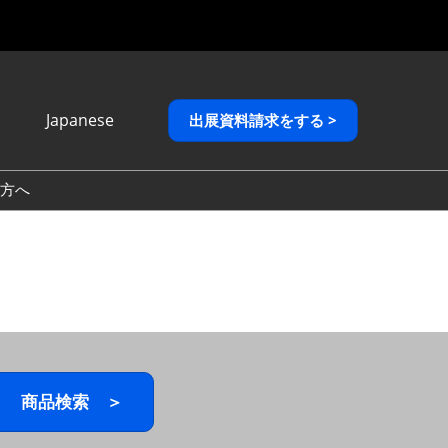
Japanese
出展資料請求をする >
Japanese
English
方へ
繁體中文
商品検索 ＞