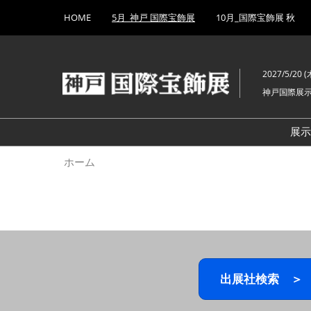
Press
ス
HOME
5月_神戸 国際宝飾展
10月_国際宝飾展 秋
Escape
キ
to
ッ
close
プ
the
2027/5/20 (木
し
menu.
神戸国際展
て
進
む
展
ホーム
出展社検索 ＞