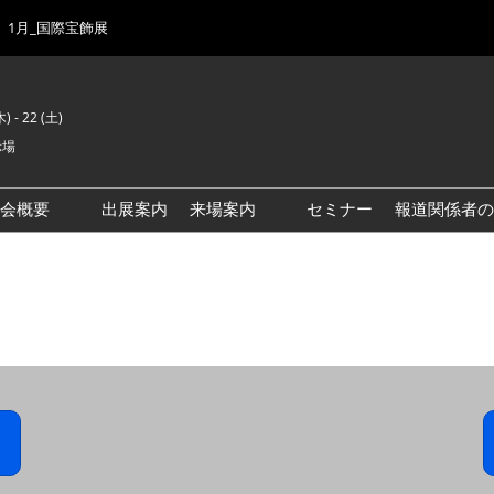
1月_国際宝飾展
) - 22 (土)
示場
示会概要
出展案内
来場案内
セミナー
報道関係者の
前回来場者数
会場風景
ゾーンマップ
IJK 出展社おすすめ商品ガイ
ド