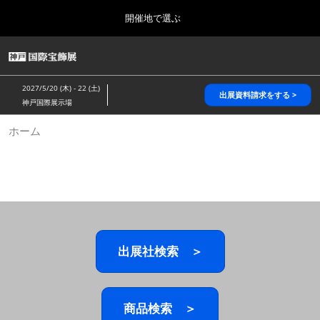
Press
ス
開催地で選ぶ
Escape
キ
to
ッ
close
HOME
グ
プ
the
ロ
2026年10月28日
し
ー
menu.
パシフィコ横浜/Pacifico Yokohama,Japan
2027/5/20 (木) - 22 (土)
バ
出展資料請求をする >
て
神戸国際展示場
ル
進
ナ
5月_神戸 国際宝飾展
ホーム
ビ
む
2027年05月20日
ゲ
神戸国際展示場/ Kobe International Exhibition Hall, Japan
ー
シ
ョ
10月_国際宝飾展 秋
ン
2026年10月28日
を
パシフィコ横浜/Pacifico Yokohama,Japan
折
り
た
出展社検索 ＞
1月_国際宝飾展
た
2027年01月27日
む
幕張メッセ/Makuhari Messe
商品検索 ＞