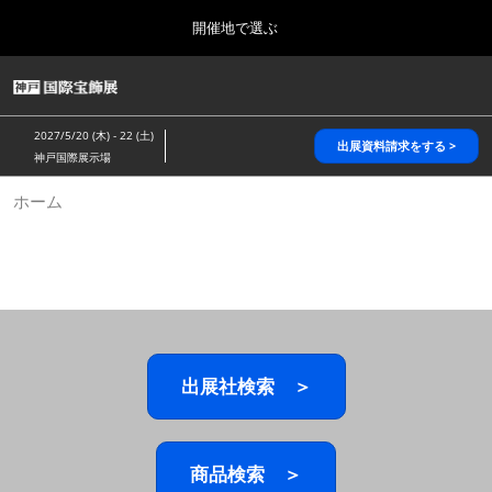
Press
ス
開催地で選ぶ
Escape
キ
to
ッ
close
HOME
グ
プ
the
ロ
2026年10月28日
し
ー
menu.
パシフィコ横浜/Pacifico Yokohama,Japan
2027/5/20 (木) - 22 (土)
バ
出展資料請求をする >
て
神戸国際展示場
ル
進
ナ
5月_神戸 国際宝飾展
ホーム
ビ
む
2027年05月20日
ゲ
神戸国際展示場/ Kobe International Exhibition Hall, Japan
ー
シ
ョ
10月_国際宝飾展 秋
ン
2026年10月28日
を
パシフィコ横浜/Pacifico Yokohama,Japan
折
り
た
出展社検索 ＞
1月_国際宝飾展
た
2027年01月27日
む
幕張メッセ/Makuhari Messe
商品検索 ＞