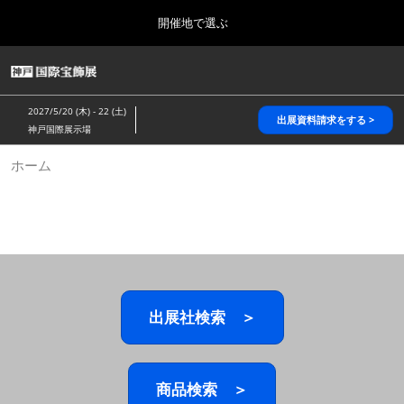
Press
ス
開催地で選ぶ
Escape
キ
to
ッ
close
HOME
グ
プ
the
ロ
2026年10月28日
し
ー
menu.
パシフィコ横浜/Pacifico Yokohama,Japan
2027/5/20 (木) - 22 (土)
バ
出展資料請求をする >
て
神戸国際展示場
ル
進
ナ
5月_神戸 国際宝飾展
ホーム
ビ
む
2027年05月20日
ゲ
神戸国際展示場/ Kobe International Exhibition Hall, Japan
ー
シ
ョ
10月_国際宝飾展 秋
ン
2026年10月28日
を
パシフィコ横浜/Pacifico Yokohama,Japan
折
り
た
出展社検索 ＞
1月_国際宝飾展
た
2027年01月27日
む
幕張メッセ/Makuhari Messe
商品検索 ＞