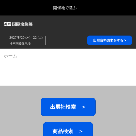
Press
ス
開催地で選ぶ
Escape
キ
to
ッ
close
HOME
グ
プ
the
ロ
2026年10月28日
し
ー
menu.
パシフィコ横浜/Pacifico Yokohama,Japan
2027/5/20 (木) - 22 (土)
バ
出展資料請求をする >
て
神戸国際展示場
ル
進
ナ
5月_神戸 国際宝飾展
ホーム
ビ
む
2027年05月20日
ゲ
神戸国際展示場/ Kobe International Exhibition Hall, Japan
ー
シ
ョ
10月_国際宝飾展 秋
ン
2026年10月28日
を
パシフィコ横浜/Pacifico Yokohama,Japan
折
り
た
出展社検索 ＞
1月_国際宝飾展
た
2027年01月27日
む
幕張メッセ/Makuhari Messe
商品検索 ＞