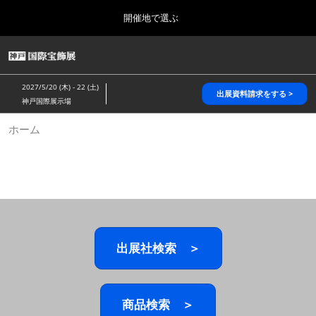
Press
ス
開催地で選ぶ
Escape
キ
to
ッ
close
HOME
グ
プ
the
ロ
2026年10月28日
し
ー
menu.
パシフィコ横浜/Pacifico Yokohama,Japan
2027/5/20 (木) - 22 (土)
バ
出展資料請求をする >
て
神戸国際展示場
ル
進
ナ
5月_神戸 国際宝飾展
ホーム
ビ
む
2027年05月20日
ゲ
神戸国際展示場/ Kobe International Exhibition Hall, Japan
ー
シ
ョ
10月_国際宝飾展 秋
ン
2026年10月28日
を
パシフィコ横浜/Pacifico Yokohama,Japan
折
り
た
出展社検索 ＞
1月_国際宝飾展
た
2027年01月27日
む
幕張メッセ/Makuhari Messe
商品検索 ＞