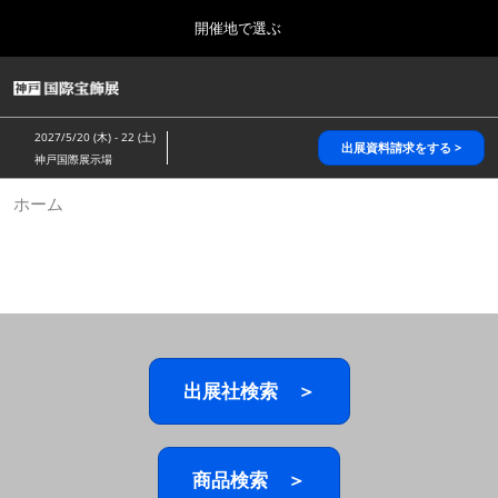
Press
ス
開催地で選ぶ
Escape
キ
to
ッ
close
HOME
グ
プ
the
ロ
2026年10月28日
し
ー
menu.
パシフィコ横浜/Pacifico Yokohama,Japan
2027/5/20 (木) - 22 (土)
バ
出展資料請求をする >
て
神戸国際展示場
ル
進
ナ
5月_神戸 国際宝飾展
ホーム
ビ
む
2027年05月20日
ゲ
神戸国際展示場/ Kobe International Exhibition Hall, Japan
ー
シ
ョ
10月_国際宝飾展 秋
ン
2026年10月28日
を
パシフィコ横浜/Pacifico Yokohama,Japan
折
り
た
出展社検索 ＞
1月_国際宝飾展
た
2027年01月27日
む
幕張メッセ/Makuhari Messe
商品検索 ＞