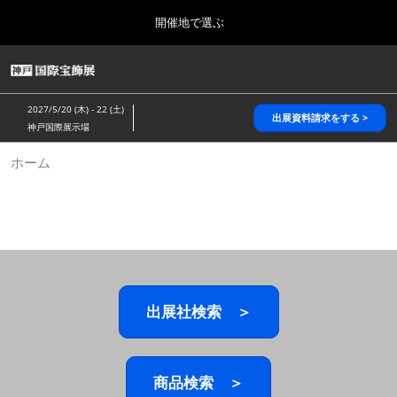
Press
ス
開催地で選ぶ
Escape
キ
to
ッ
close
HOME
グ
プ
the
ロ
2026年10月28日
し
ー
menu.
パシフィコ横浜/Pacifico Yokohama,Japan
2027/5/20 (木) - 22 (土)
バ
出展資料請求をする >
て
神戸国際展示場
ル
進
ナ
5月_神戸 国際宝飾展
ホーム
ビ
む
2027年05月20日
ゲ
神戸国際展示場/ Kobe International Exhibition Hall, Japan
ー
シ
ョ
10月_国際宝飾展 秋
ン
2026年10月28日
を
パシフィコ横浜/Pacifico Yokohama,Japan
折
り
た
出展社検索 ＞
1月_国際宝飾展
た
2027年01月27日
む
幕張メッセ/Makuhari Messe
商品検索 ＞