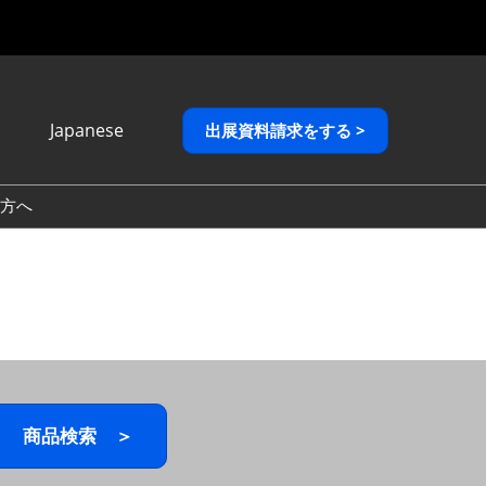
Japanese
出展資料請求をする >
Japanese
English
方へ
繁體中文
商品検索 ＞