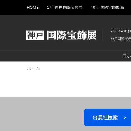
Press
ス
HOME
5月_神戸 国際宝飾展
10月_国際宝飾展 秋
Escape
キ
to
ッ
close
プ
the
2027/5/20 (木
し
menu.
神戸国際展
て
進
む
展
ホーム
出展社検索 ＞