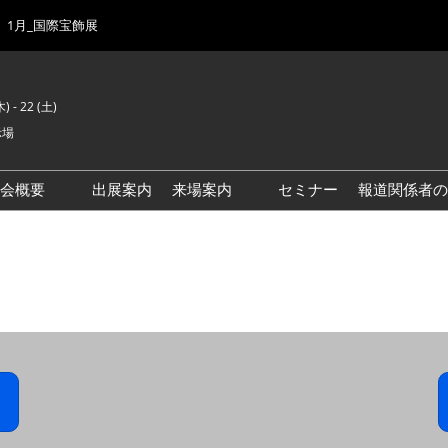
1月_国際宝飾展
) - 22 (土)
示場
示会概要
出展案内
来場案内
セミナー
報道関係者の
前回来場者数
会場風景
ゾーンマップ
IJK 出展社おすすめ商品ガイ
ド