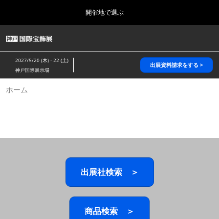
Press
ス
開催地で選ぶ
Escape
キ
to
ッ
close
HOME
グ
プ
the
ロ
2026年10月28日
し
ー
menu.
パシフィコ横浜/Pacifico Yokohama,Japan
2027/5/20 (木) - 22 (土)
バ
出展資料請求をする >
て
神戸国際展示場
ル
進
ナ
5月_神戸 国際宝飾展
ホーム
ビ
む
2027年05月20日
ゲ
神戸国際展示場/ Kobe International Exhibition Hall, Japan
ー
シ
ョ
10月_国際宝飾展 秋
ン
2026年10月28日
を
パシフィコ横浜/Pacifico Yokohama,Japan
折
り
た
出展社検索 ＞
1月_国際宝飾展
た
2027年01月27日
む
幕張メッセ/Makuhari Messe
商品検索 ＞