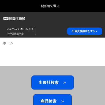
Press
ス
開催地で選ぶ
Escape
キ
to
ッ
close
HOME
グ
プ
the
ロ
2026年10月28日
し
ー
menu.
パシフィコ横浜/Pacifico Yokohama,Japan
2027/5/20 (木) - 22 (土)
バ
出展資料請求をする >
て
神戸国際展示場
ル
進
ナ
5月_神戸 国際宝飾展
ホーム
ビ
む
2027年05月20日
ゲ
神戸国際展示場/ Kobe International Exhibition Hall, Japan
ー
シ
ョ
10月_国際宝飾展 秋
ン
2026年10月28日
を
パシフィコ横浜/Pacifico Yokohama,Japan
折
り
た
出展社検索 ＞
1月_国際宝飾展
た
2027年01月27日
む
幕張メッセ/Makuhari Messe
商品検索 ＞