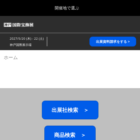
Press
ス
開催地で選ぶ
Escape
キ
to
ッ
close
HOME
グ
プ
the
ロ
2026年10月28日
し
ー
menu.
パシフィコ横浜/Pacifico Yokohama,Japan
2027/5/20 (木) - 22 (土)
バ
出展資料請求をする >
て
神戸国際展示場
ル
進
ナ
5月_神戸 国際宝飾展
ホーム
ビ
む
2027年05月20日
ゲ
神戸国際展示場/ Kobe International Exhibition Hall, Japan
ー
シ
ョ
10月_国際宝飾展 秋
ン
2026年10月28日
を
パシフィコ横浜/Pacifico Yokohama,Japan
折
り
た
出展社検索 ＞
1月_国際宝飾展
た
2027年01月27日
む
幕張メッセ/Makuhari Messe
商品検索 ＞