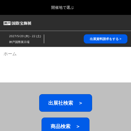
Press
ス
開催地で選ぶ
Escape
キ
to
ッ
close
HOME
グ
プ
the
ロ
2026年10月28日
し
ー
menu.
パシフィコ横浜/Pacifico Yokohama,Japan
2027/5/20 (木) - 22 (土)
バ
出展資料請求をする >
て
神戸国際展示場
ル
進
ナ
5月_神戸 国際宝飾展
ホーム
ビ
む
2027年05月20日
ゲ
神戸国際展示場/ Kobe International Exhibition Hall, Japan
ー
シ
ョ
10月_国際宝飾展 秋
ン
2026年10月28日
を
パシフィコ横浜/Pacifico Yokohama,Japan
折
り
た
出展社検索 ＞
1月_国際宝飾展
た
2027年01月27日
む
幕張メッセ/Makuhari Messe
商品検索 ＞