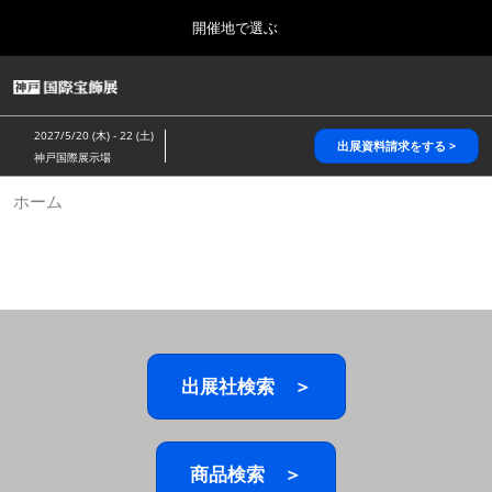
Press
ス
開催地で選ぶ
Escape
キ
to
ッ
close
HOME
グ
プ
the
ロ
2026年10月28日
し
ー
menu.
パシフィコ横浜/Pacifico Yokohama,Japan
2027/5/20 (木) - 22 (土)
バ
出展資料請求をする >
て
神戸国際展示場
ル
進
ナ
5月_神戸 国際宝飾展
ホーム
ビ
む
2027年05月20日
ゲ
神戸国際展示場/ Kobe International Exhibition Hall, Japan
ー
シ
ョ
10月_国際宝飾展 秋
ン
2026年10月28日
を
パシフィコ横浜/Pacifico Yokohama,Japan
折
り
た
出展社検索 ＞
1月_国際宝飾展
た
2027年01月27日
む
幕張メッセ/Makuhari Messe
商品検索 ＞