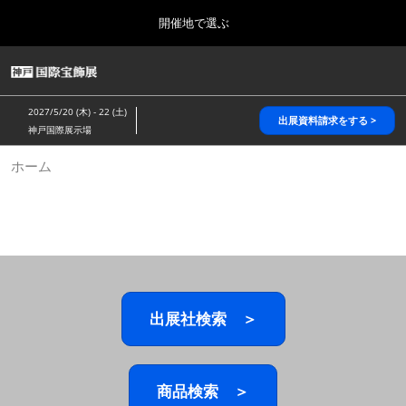
Press
ス
開催地で選ぶ
Escape
キ
to
ッ
close
HOME
グ
プ
the
ロ
2026年10月28日
し
ー
menu.
パシフィコ横浜/Pacifico Yokohama,Japan
2027/5/20 (木) - 22 (土)
バ
出展資料請求をする >
て
神戸国際展示場
ル
進
ナ
5月_神戸 国際宝飾展
ホーム
ビ
む
2027年05月20日
ゲ
神戸国際展示場/ Kobe International Exhibition Hall, Japan
ー
シ
ョ
10月_国際宝飾展 秋
ン
2026年10月28日
を
パシフィコ横浜/Pacifico Yokohama,Japan
折
り
た
出展社検索 ＞
1月_国際宝飾展
た
2027年01月27日
む
幕張メッセ/Makuhari Messe
商品検索 ＞