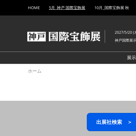
Press
ス
HOME
5月_神戸 国際宝飾展
10月_国際宝飾展 秋
Escape
キ
to
ッ
close
プ
the
2027/5/20 (木
し
menu.
神戸国際展
て
進
む
展
ホーム
出展社検索 ＞