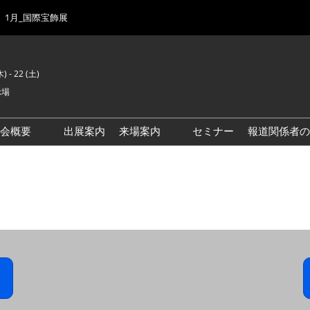
1月_国際宝飾展
) - 22 (土)
示場
示会概要
出展案内
来場案内
セミナー
報道関係者の
前回来場者数
会場風景
ゾーンマップ
IJK 出展社おすすめ商品ガイ
ド