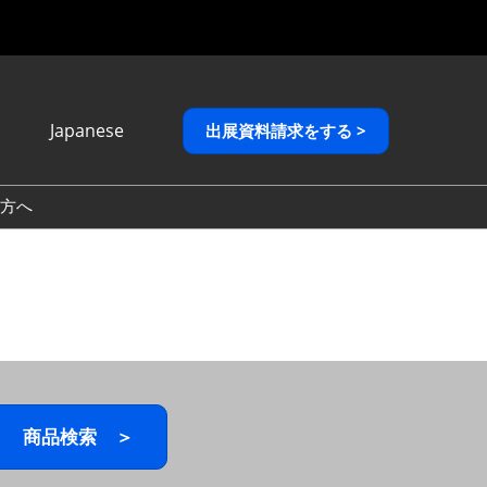
Japanese
出展資料請求をする >
Japanese
English
方へ
繁體中文
商品検索 ＞