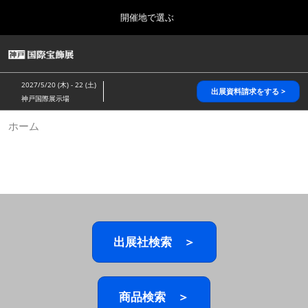
Press
ス
開催地で選ぶ
Escape
キ
to
ッ
close
HOME
グ
プ
the
ロ
2026年10月28日
し
ー
menu.
パシフィコ横浜/Pacifico Yokohama,Japan
2027/5/20 (木) - 22 (土)
バ
出展資料請求をする >
て
神戸国際展示場
ル
進
ナ
5月_神戸 国際宝飾展
ホーム
ビ
む
2027年05月20日
ゲ
神戸国際展示場/ Kobe International Exhibition Hall, Japan
ー
シ
ョ
10月_国際宝飾展 秋
ン
2026年10月28日
を
パシフィコ横浜/Pacifico Yokohama,Japan
折
り
た
出展社検索 ＞
1月_国際宝飾展
た
2027年01月27日
む
幕張メッセ/Makuhari Messe
商品検索 ＞