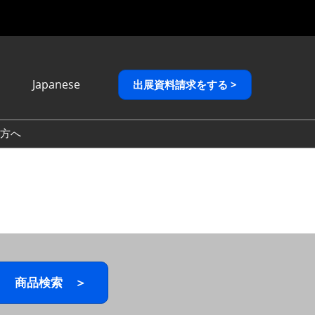
Japanese
出展資料請求をする >
Japanese
English
方へ
繁體中文
商品検索 ＞