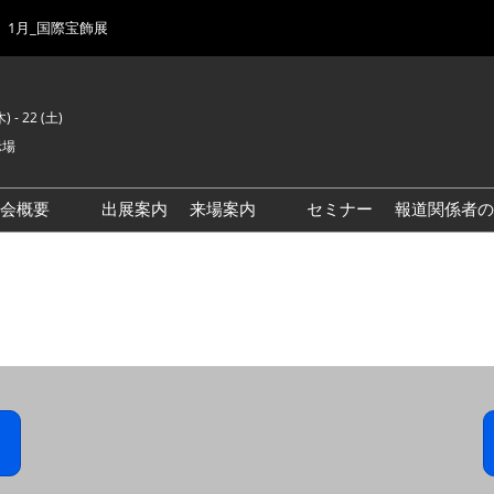
1月_国際宝飾展
) - 22 (土)
示場
示会概要
出展案内
来場案内
セミナー
報道関係者の
前回来場者数
会場風景
ゾーンマップ
IJK 出展社おすすめ商品ガイ
ド