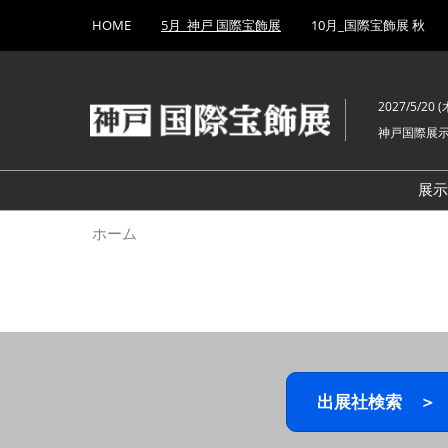
Press
ス
HOME
5月_神戸 国際宝飾展
10月_国際宝飾展 秋
Escape
キ
to
ッ
close
プ
the
2027/5/20 (木
し
menu.
神戸国際展
て
進
む
展
ホーム
出展社検索 ＞