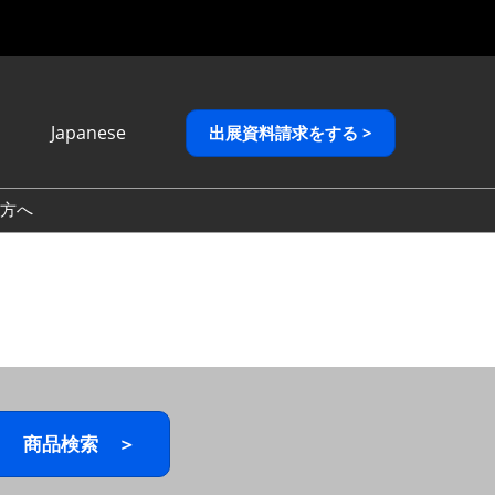
Japanese
出展資料請求をする >
Japanese
English
方へ
繁體中文
商品検索 ＞