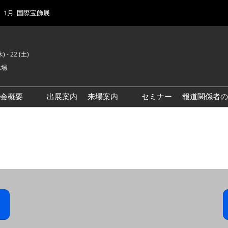
1月_国際宝飾展
) - 22 (土)
示場
示会概要
出展案内
来場案内
セミナー
報道関係者の
前回来場者数
会場風景
ゾーンマップ
IJK 出展社おすすめ商品ガイ
ド