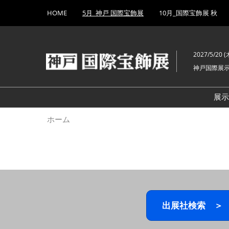
Press
ス
HOME
5月_神戸 国際宝飾展
10月_国際宝飾展 秋
Escape
キ
to
ッ
close
プ
the
2027/5/20 (木
し
menu.
神戸国際展
て
進
む
展
ホーム
出展社検索 ＞