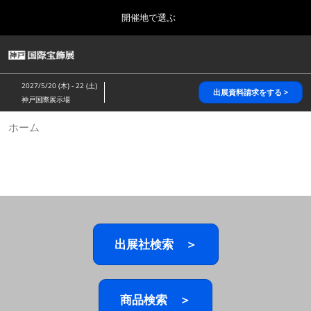
Press
ス
開催地で選ぶ
Escape
キ
to
ッ
close
HOME
グ
プ
the
ロ
2026年10月28日
し
ー
menu.
パシフィコ横浜/Pacifico Yokohama,Japan
2027/5/20 (木) - 22 (土)
バ
出展資料請求をする >
て
神戸国際展示場
ル
進
ナ
5月_神戸 国際宝飾展
ホーム
ビ
む
2027年05月20日
ゲ
神戸国際展示場/ Kobe International Exhibition Hall, Japan
ー
シ
ョ
10月_国際宝飾展 秋
ン
2026年10月28日
を
パシフィコ横浜/Pacifico Yokohama,Japan
折
り
た
出展社検索 ＞
1月_国際宝飾展
た
2027年01月27日
む
幕張メッセ/Makuhari Messe
商品検索 ＞