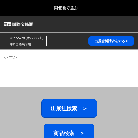
Press
ス
開催地で選ぶ
Escape
キ
to
ッ
close
HOME
グ
プ
the
ロ
2026年10月28日
し
ー
menu.
パシフィコ横浜/Pacifico Yokohama,Japan
2027/5/20 (木) - 22 (土)
バ
出展資料請求をする >
て
神戸国際展示場
ル
進
ナ
5月_神戸 国際宝飾展
ホーム
ビ
む
2027年05月20日
ゲ
神戸国際展示場/ Kobe International Exhibition Hall, Japan
ー
シ
ョ
10月_国際宝飾展 秋
ン
2026年10月28日
を
パシフィコ横浜/Pacifico Yokohama,Japan
折
り
た
出展社検索 ＞
1月_国際宝飾展
た
2027年01月27日
む
幕張メッセ/Makuhari Messe
商品検索 ＞