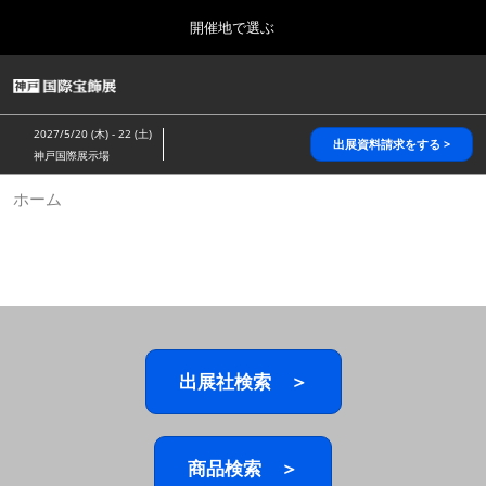
Press
ス
開催地で選ぶ
Escape
キ
to
ッ
close
HOME
グ
プ
the
ロ
2026年10月28日
し
ー
menu.
パシフィコ横浜/Pacifico Yokohama,Japan
2027/5/20 (木) - 22 (土)
バ
出展資料請求をする >
て
神戸国際展示場
ル
進
ナ
5月_神戸 国際宝飾展
ホーム
ビ
む
2027年05月20日
ゲ
神戸国際展示場/ Kobe International Exhibition Hall, Japan
ー
シ
ョ
10月_国際宝飾展 秋
ン
2026年10月28日
を
パシフィコ横浜/Pacifico Yokohama,Japan
折
り
た
出展社検索 ＞
1月_国際宝飾展
た
2027年01月27日
む
幕張メッセ/Makuhari Messe
商品検索 ＞