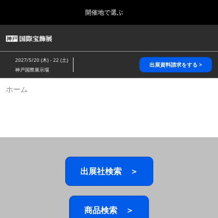
Press
ス
開催地で選ぶ
Escape
キ
to
ッ
close
HOME
グ
プ
the
ロ
2026年10月28日
し
ー
menu.
パシフィコ横浜/Pacifico Yokohama,Japan
2027/5/20 (木) - 22 (土)
バ
出展資料請求をする >
て
神戸国際展示場
ル
進
ナ
5月_神戸 国際宝飾展
ホーム
ビ
む
2027年05月20日
ゲ
神戸国際展示場/ Kobe International Exhibition Hall, Japan
ー
シ
ョ
10月_国際宝飾展 秋
ン
2026年10月28日
を
パシフィコ横浜/Pacifico Yokohama,Japan
折
り
た
出展社検索 ＞
1月_国際宝飾展
た
2027年01月27日
む
幕張メッセ/Makuhari Messe
商品検索 ＞