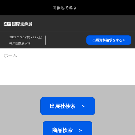
Press
ス
開催地で選ぶ
Escape
キ
to
ッ
close
HOME
グ
プ
the
ロ
2026年10月28日
し
ー
menu.
パシフィコ横浜/Pacifico Yokohama,Japan
2027/5/20 (木) - 22 (土)
バ
出展資料請求をする >
て
神戸国際展示場
ル
進
ナ
5月_神戸 国際宝飾展
ホーム
ビ
む
2027年05月20日
ゲ
神戸国際展示場/ Kobe International Exhibition Hall, Japan
ー
シ
ョ
10月_国際宝飾展 秋
ン
2026年10月28日
を
パシフィコ横浜/Pacifico Yokohama,Japan
折
り
た
出展社検索 ＞
1月_国際宝飾展
た
2027年01月27日
む
幕張メッセ/Makuhari Messe
商品検索 ＞